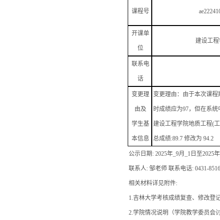
课程号
ae22241
开课单
建设工程
位
联系电
话
变更理
变更理由：由于本次课程期
由及
时成绩应为97，但在系统
学生基
建设工程学院地质工程(工程地
本信息
总成绩:89.7 修改为 94.2
公示日期: 2025年_9月_1日至
联系人: 邹老师 联系电话: 0431-8516
相关材料详见附件:
1.吉林大学考核成绩复查、修改登
2.学院情况说明（学院教学委员会