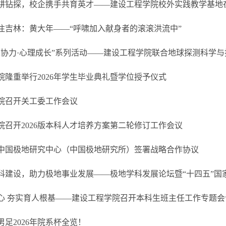
耕钻探，校企携手共育英才——建设工程学院校外实践教学基地
注吉林：黄大年——“呼啸加入献身者的滚滚洪流中”
朋辈协力·心理成长”系列活动——建设工程学院联合地球探测科学与技
院隆重举行2026年学生毕业典礼暨学位授予仪式
院召开关工委工作会议
院召开2026版本科人才培养方案第二轮修订工作会议
中国极地研究中心（中国极地研究所）签署战略合作协议
科建设，助力极地事业发展——极地学科发展论坛暨“十四五”国家重
心 夯实育人根基——建设工程学院召开本科生班主任工作专题会
足2026年院系杯全览！