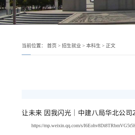
当前位置：
首页
>
招生就业
>
本科生
> 正文
让未来 因我闪光｜中建八局华北公司2
https://mp.weixin.qq.com/s/I6Eohv8Di8TRbmVG5t5