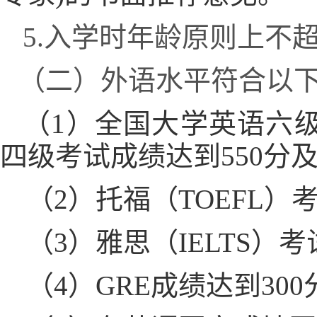
5.
入学时年龄原则上不
（二）外语水平符合以
（
1
）全国大学英语六
四级考试成绩达到
550
分
（
2
）托福（
TOEFL
）
（
3
）雅思（
IELTS
）考
（
4
）
GRE
成绩达到
300