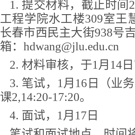
1.
提交材料，截止时间
2
工程学院水工楼
309
室王
长春市西民主大街
938
号
箱：
hdwang@jlu.edu.cn
2.
材料审核，于
1
月
14
日
3.
笔试，
1
月
16
日（业务
课
2,14:20-17:20
。
4.
面试，
1
月
17
日
笔试和面试地点、时间