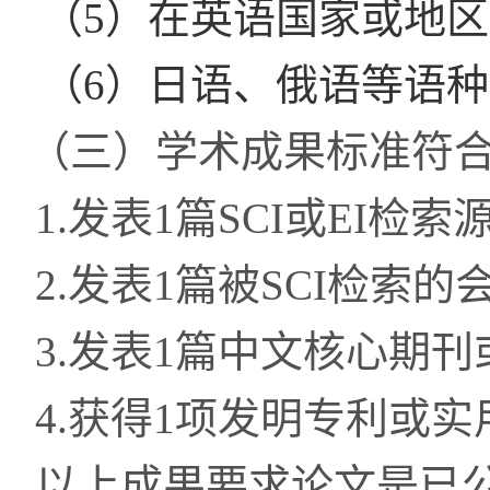
（
5
）在英语国家或地区
（
6
）日语、俄语等语种
（三）
学术成果标准符
1.
发表
1
篇
SCI
或
EI
检索
2.
发表
1
篇被
SCI
检索的
3.
发表
1
篇中文核心期刊
4.
获得
1
项发明专利或实
以上成果要求论文是已