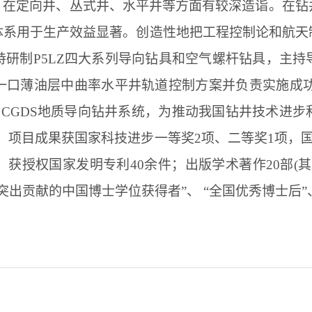
，在定向井、丛式井、水平井等方面有较深造诣。在钻
体系用于生产效益显著。创造性地把工程控制论和航天
持研制
P5LZ
四大系列导向钻具和空气螺杆钻具，主持
一口薄油层中曲率水平井轨道控制方案并负责实施成
的
CGDS
地质导向钻井系统，为推动我国钻井技术进步
，项目成果获国家科技进步一等奖
2
项、二等奖
1
项，
。获授权国家发明专利
40
余件；出版学术著作
20
部
(
其
突出贡献的中国博士学位获得者”、 “全国优秀博士后”