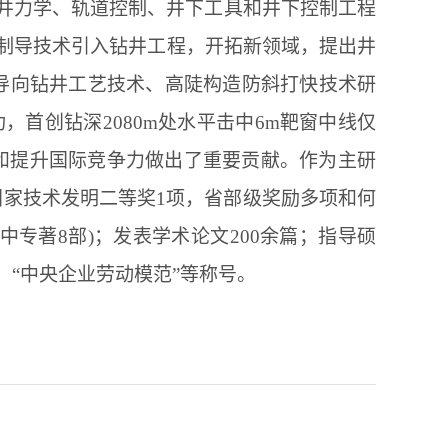
井力学、轨道控制、井下工具和井下控制工程
制导技术引入钻井工程，开拓新领域，提出井
导向钻井工艺技术、高陡构造防斜打快技术研
功，首创钻深
2080m
处水平击中
6m
靶窗中线仅
和提升国际竞争力做出了重要贡献。作为主研
国家技术发明二等奖
1
项，省部级奖励多项和何
中专著
8
部
)
；发表学术论文
200
余篇；指导硕
、“中央企业劳动模范”等称号。