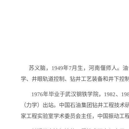
苏义脑，
1949
年
7
月生，河南偃师人。油
学、井眼轨道控制、钻井工艺装备和井下控
1976
年毕业于武汉钢铁学院，
1982
、
19
（力学）出站。中国石油集团钻井工程技术
家工程实验室学术委员会主任，中国振动工