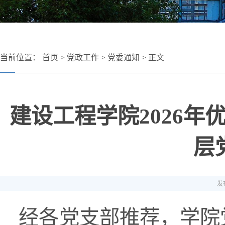
当前位置：
首页
>
党政工作
>
党委通知
> 正文
建设工程学院2026
层
发布
经各党支部推荐，学院