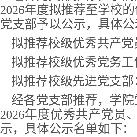
2026年度拟推荐至学
党支部予以公示，具体公
拟推荐校级优秀共产党员
拟推荐校级优秀党务工
拟推荐校级先进党支部
经各党支部推荐，学院
2026年度优秀共产党
示，具体公示名单如下：