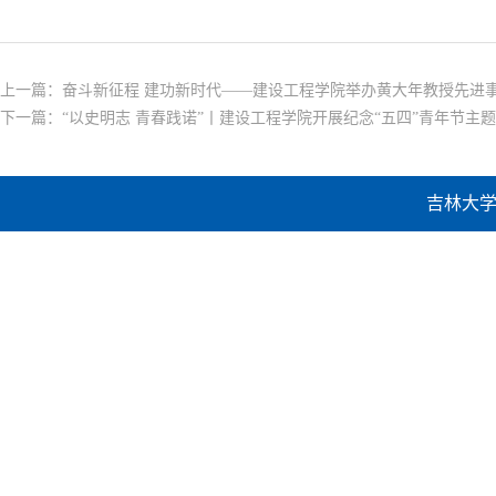
上一篇：
奋斗新征程 建功新时代——建设工程学院举办黄大年教授先进
下一篇：
“以史明志 青春践诺”丨建设工程学院开展纪念“五四”青年节主
吉林大学建设工