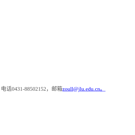
431-88502152，邮箱
zoull@jlu.edu.cn。