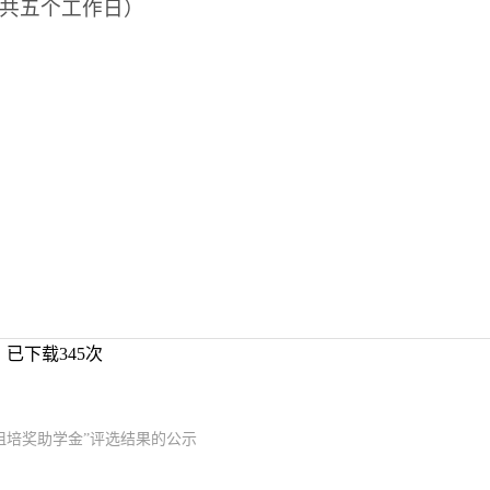
日（共五个工作日）
】已下载
345
次
张祖培奖助学金”评选结果的公示