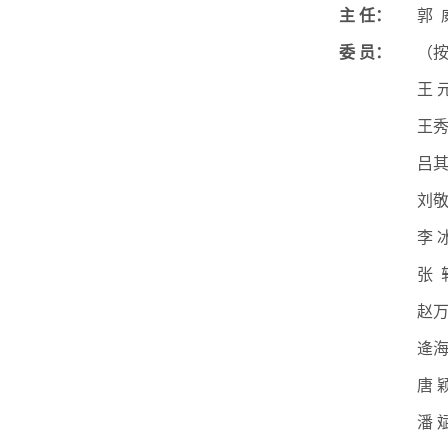
主
任：
郭
委
员：
（
王
王
吕
刘
李
张
赵
逄
唐
潘