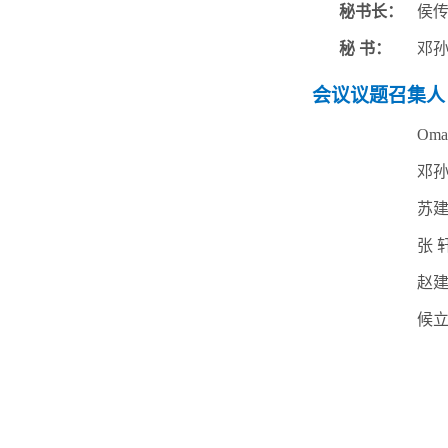
秘书长：
侯
秘
书：
邓
会议议题召集人
Omar
邓
苏
张
赵
候