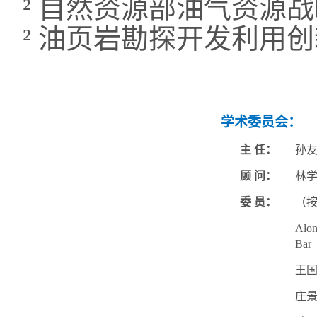
²
自然资源部油气资源战
²
油页岩勘探开发利用创
学术委员会：
主
任：
孙
顾
问：
林
委
员：
（
Alo
Bar
王
庄