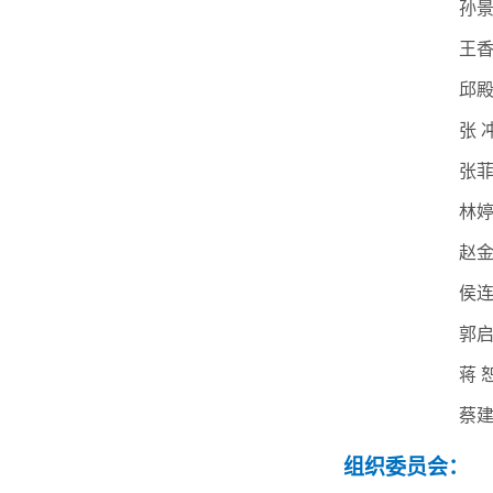
孙
王
邱
张
张
林
赵
侯
郭
蒋
蔡
组织委员会：