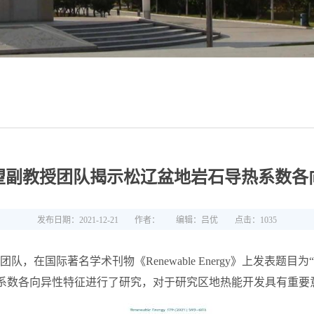
望副教授团队揭示松辽盆地岩石导热系数各
发布日期：2021-12-21
作者：
编辑：吕优
点击：
1035
团队，在国际著名学术刊物《
Renewable Energy
》上发表题目为“
热系数各向异性特征进行了研究，对于研究区地热能开发具有重要