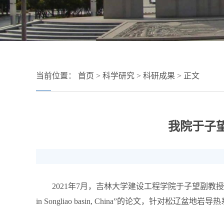
当前位置：
首页
>
科学研究
>
科研成果
> 正文
我院于子
2021
年
7
月，吉林大学建设工程学院于子望副教授
in Songliao basin, China
”的论文，针对松辽盆地岩导