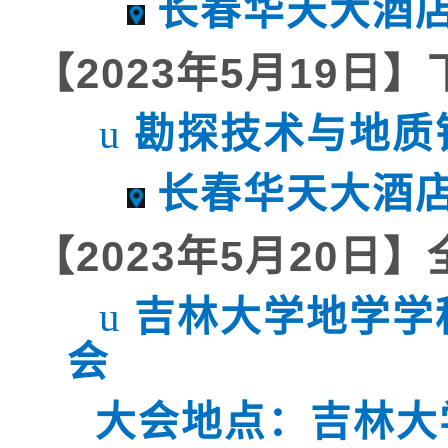
长春华天大酒
【
2023
年
5
月
19
日】
勘探技术与地质
u
长春华天大酒
【
2023
年
5
月
20
日】
吉林大学地学学
u
会
大会地点：吉林大