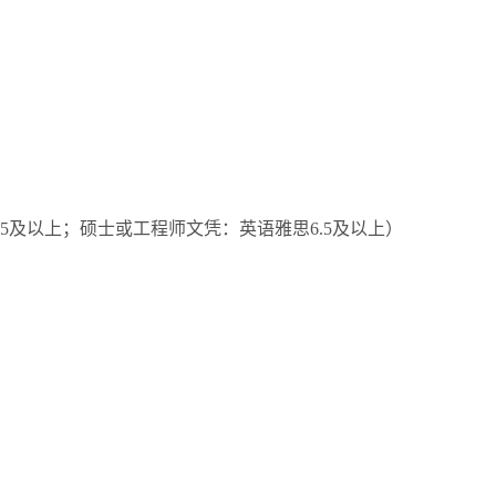
.5
及以上；硕士或工程师文凭：英语雅思
6.5
及以上）