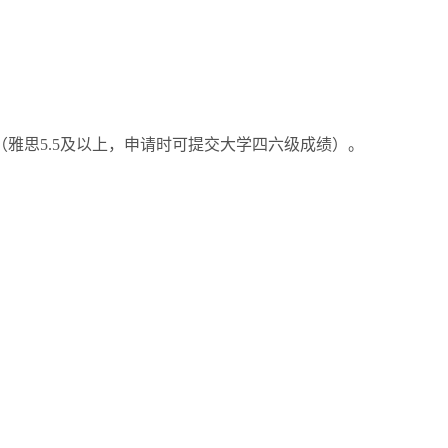
（雅思
5.5
及以上，申请时可提交大学四六级成绩）。