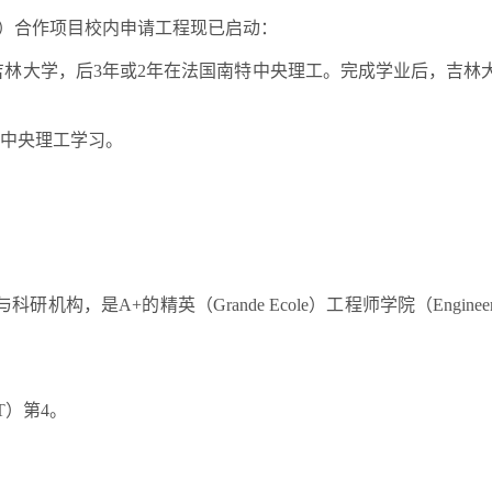
）合作项目校内申请工程现已启动：
吉林大学，后
3
年或
2
年在法国南特中央理工。完成学业后，吉林
中央理工学习。
与科研机构，是
A+
的精英（
Grande Ecole
）工程师学院（
Enginee
T
）第
4
。