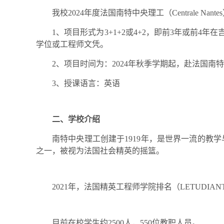
我校
2024
年度法国南特中央理工（
Centrale Nantes
1
、项目形式为
3+1+2
或
4+2
，即前
3
年或前
4
年在
学位或工程师文凭。
2
、项目时间为：
2024
年秋季学期起，赴法国南特
3
、授课语言：英语
二、学校介绍
南特中央理工创建于
1919
年，是世界一流的教学
之一，被视为法国社会精英的摇篮。
2021
年，法国精英工程师学院排名（
LETUDIAN
目前在校学生约
2500
人，
550
位教职人员。