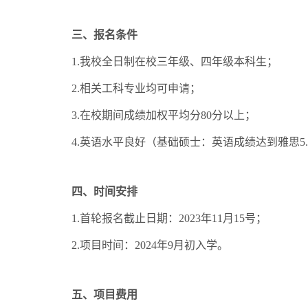
三、报名条件
1.
我校全日制在校三年级、四年级本科生；
2.
相关工科专业均可申请；
3.
在校期间成绩加权平均分
80
分以上；
4.
英语水平良好（基础硕士：英语成绩达到雅思
5
四、时间安排
1.
首轮报名截止日期：
2023
年
11
月
15
号
；
2.
项目时间：
2024
年
9
月初入学。
五、项目费用