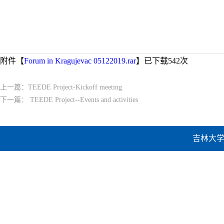
附件【
Forum in Kragujevac 05122019.rar
】已下载
542
次
上一篇：
TEEDE Project-Kickoff meeting
下一篇：
TEEDE Project--Events and activities
吉林大学建设工