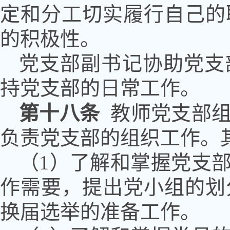
定和分工切实履行自己的
的积极性。
党支部副书记协助党支
持党支部的日常工作。
第十八条
教师党支部
负责党支部的组织工作。
（
1
）了解和掌握党支
作需要，提出党小组的划
换届选举的准备工作。