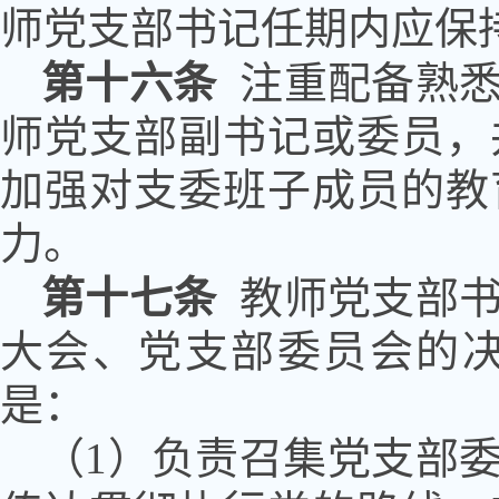
师党支部书记任期内应保
第十六条
注重配备熟
师党支部副书记或委员，
加强对支委班子成员的教
力。
第十七条
教师党支部
大会、党支部委员会的
是：
（
1
）负责召集党支部