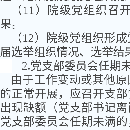
（
11
）院级党组织召
果。
（
12
）院级党组织形成
届选举组织情况、选举结
2.
党支部委员会任期
由于工作变动或其他原
的正常开展，应召开支部
出现缺额（党支部书记离
党支部委员会任期未满的