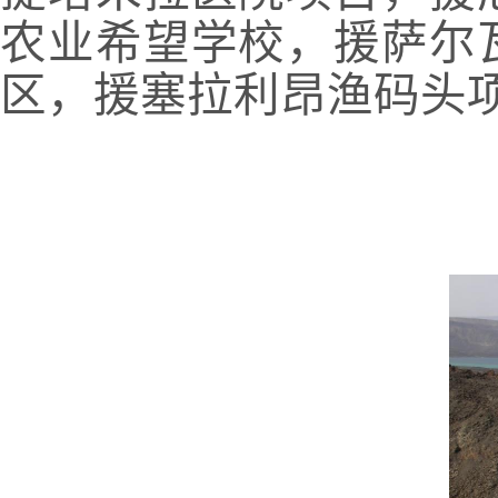
农业希望学校，援萨尔
区，援塞拉利昂渔码头