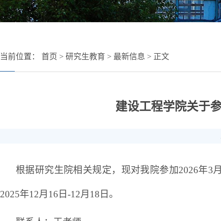
当前位置：
首页
>
研究生教育
>
最新信息
> 正文
建设工程学院关于参
根据研究生院相关规定，现对我院参加
202
6
年
3
202
5
年
1
2
月
16
日
-
12
月
18
日。